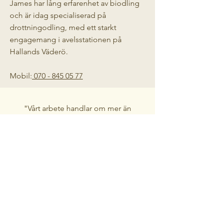
James har lång erfarenhet av biodling
och är idag specialiserad på
drottningodling, med ett starkt
engagemang i avelsstationen på
Hallands Väderö.
Mobil:
070 - 845 05 77
"Vårt arbete handlar om mer än
honung, det är en del av ett större
samspel mellan pollinering, biologisk
mångfald och levande landskap."
Ole & James
Kontakta oss